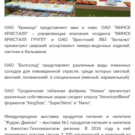
ОАО ”Криница“ представляет квас и пиво.
ОАО ”МИНСК
КРИСТАЛЛ“ – управляющая компания холдинга ”МИНСК
КРИСТАЛЛ ГРУПП“ и ОАО ”Брестский ЛВЗ ”Белалко“
презентуют широкий ассортимент ликеро-водочных изделий,
настоек и бальзамов.
ОАО ”Белсолод“ представляет различные виды ячменных
солодов для пивоваренной отрасли, среди которых светлый,
венский, пилзненский и специальные (жженый, карамельный).
ОАО ”Гродненская табачная фабрика ”Неман“ презентует
различные собственные марки сигарет класса ”AmericanBlend“
форматов ”KingSize“, ”SuperSlims“ и ”Nano“.
Международная выставка продуктов питания и напитков
”Фудэкс Джапан“ – выставка №1 продуктов питания и напитков
в
Азиатско-Тихоокеанском регионе
. В 2016 году
в ней
принимают участие свыше 3 200 организаций и компаний из