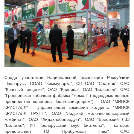
Среди участников Национальной экспозиции Республики
Беларусь: СОАО ”Коммунарка“, СП ОАО ”Спартак“, ОАО
”Красный пищевик“, ОАО ”Криница“, ОАО ”Белсолод“, ОАО
”Гродненская табачная фабрика ”Неман“ (подведомственные
предприятия концерна ”Белгоспищепром“), ОАО ”МИНСК
КРИСТАЛЛ“ – управляющая компания холдинга ”МИНСК
КРИСТАЛЛ ГРУПП“, ОАО ”Лидский молочно-консервный
комбинат“, ОАО ”Лидахлебопродукт“, ОАО ”Брестский ЛВЗ
”Белалко“, УП ”Белорусский клуб биатлона“, которое
представляет ТМ ”Прибужская Нива“ ОАО