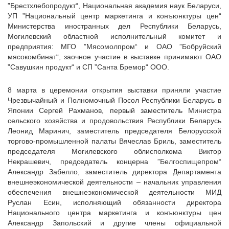
”Брестхлебопродукт“, Национальная академия наук Беларуси,
УП ”Национальный центр маркетинга и конъюнктуры цен“
Министерства иностранных дел Республики Беларусь,
Могилевский областной исполнительный комитет и
предприятия: МГО ”Мясомолпром“ и ОАО ”Бобруйский
мясокомбинат“, заочное участие в выставке принимают ОАО
”Савушкин продукт“ и СП ”Санта Бремор“ ООО.
8 марта в церемонии открытия выставки приняли участие
Чрезвычайный и Полномочный Посол Республики Беларусь в
Японии Сергей Рахманов, первый заместитель Министра
сельского хозяйства и продовольствия Республики Беларусь
Леонид Маринич, заместитель председателя Белорусской
торгово-промышленной палаты Вячеслав Бриль, заместитель
председателя Могилевского облисполкома Виктор
Некрашевич, председатель концерна ”Белгоспищепром“
Александр Забелло, заместитель директора Департамента
внешнеэкономической деятельности – начальник управления
обеспечения внешнеэкономической деятельности МИД
Руслан Есин, исполняющий обязанности директора
Национального центра маркетинга и конъюнктуры цен
Александр Запольский и другие члены официальной