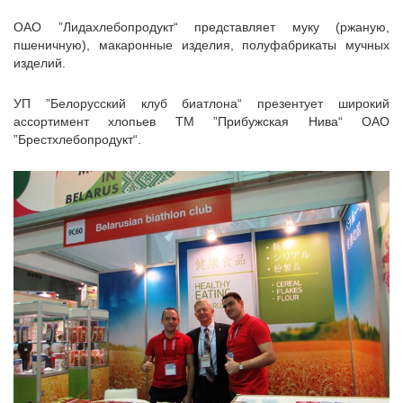
ОАО ”Лидахлебопродукт“ представляет муку (ржаную,
пшеничную), макаронные изделия, полуфабрикаты мучных
изделий.
УП ”Белорусский клуб биатлона“ презентует широкий
ассортимент хлопьев ТМ ”Прибужская Нива“ ОАО
”Брестхлебопродукт“.